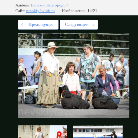
Альбом:
Великий Новгород'17
Сайт:
nevskiyfavorit.ru
Изображение: 14/21
Предыдущее
Следующее