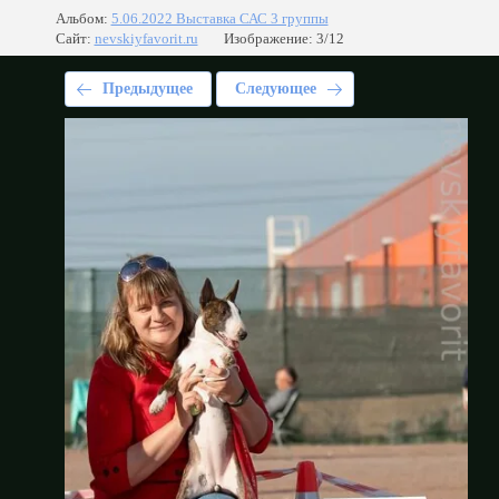
Альбом:
5.06.2022 Выставка САС 3 группы
Сайт:
nevskiyfavorit.ru
Изображение: 3/12
Предыдущее
Следующее